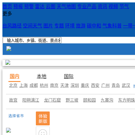
首页
预报
预警
雷达
云图
天气地图
专业产品
资讯
视频
节气
更多
台风路径
空间天气
图片
专题
环境
旅游
碳中和
气象科普
一带
国内
本地
国际
北京
上海
成都
杭州
南京
天津
深圳
重庆
西安
广州
青岛
武汉
故宫
阳朔漓江
龙门石窟
野三坡
颐和园
九寨沟
东方明珠
选择省市