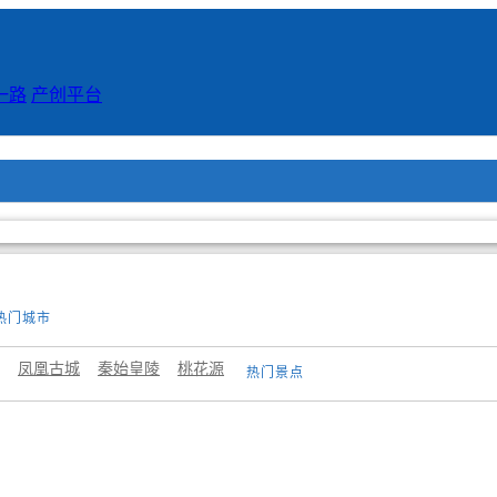
一路
产创平台
热门城市
凤凰古城
秦始皇陵
桃花源
热门景点