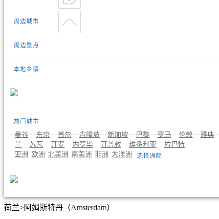
周边城市
周边景点
本地乡镇
热门城市
曼谷
东京
首尔
吉隆坡
新加坡
巴黎
罗马
伦敦
雅典
兰
苏瓦
开罗
内罗毕
开普敦
维多利亚
拉巴特
亚洲
欧洲
北美洲
南美洲
非洲
大洋洲
选择洲际
荷兰>阿姆斯特丹（Amsterdam）