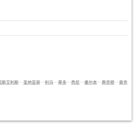
诺斯艾利斯
圣地亚哥
利马
基多
悉尼
墨尔本
惠灵顿
奥克