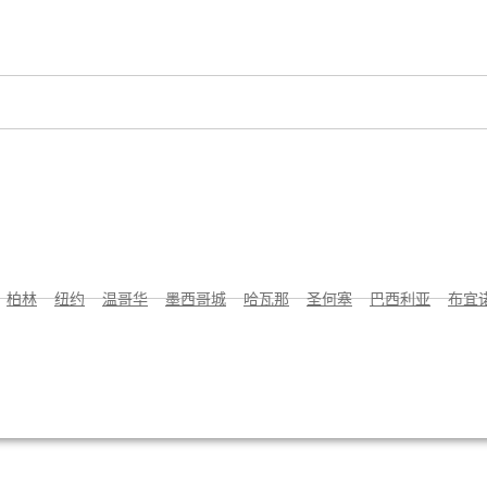
柏林
纽约
温哥华
墨西哥城
哈瓦那
圣何塞
巴西利亚
布宜