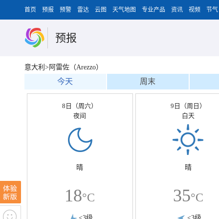
首页
预报
预警
雷达
云图
天气地图
专业产品
资讯
视频
节气
预报
意大利>阿雷佐（Arezzo）
今天
周末
8日（周六）
9日（周日）
夜间
白天
晴
晴
18
35
°C
°C
<3级
<3级