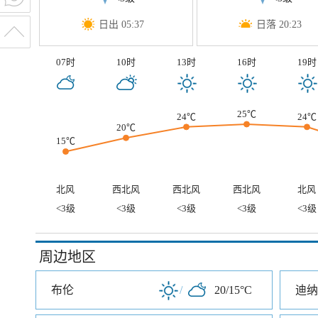
日出 05:37
日落 20:23
07时
10时
13时
16时
19时
25℃
24℃
24℃
20℃
15℃
北风
西北风
西北风
西北风
北风
<3级
<3级
<3级
<3级
<3级
周边地区
布伦
/
20/15°C
迪纳