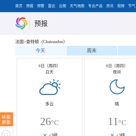
首页
预报
预警
雷达
云图
天气地图
专业产品
资讯
视频
节气
预报
法国>查特顿（Chateaudun）
今天
周末
6日（周四）
6日（周四）
白天
夜间
多云
晴
26
11
°C
°C
<3级
<3级