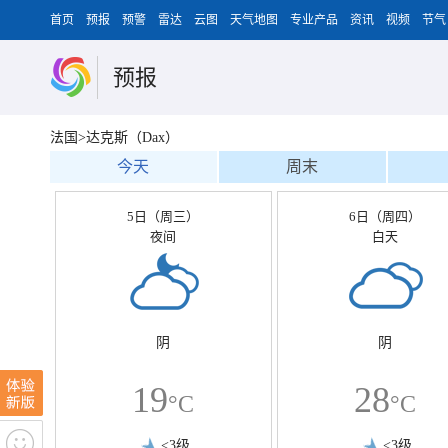
首页
预报
预警
雷达
云图
天气地图
专业产品
资讯
视频
节气
预报
法国>达克斯（Dax）
今天
周末
5日（周三）
6日（周四）
夜间
白天
阴
阴
19
28
°C
°C
<3级
<3级