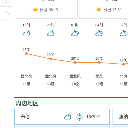
日落 08:13
日出 17:50
19时
22时
01时
04时
07时
25℃
22℃
20℃
20℃
19℃
西北风
西北风
西北风
北风
北风
<3级
<3级
<3级
<3级
<3级
周边地区
布伦
/
16/20°C
迪纳