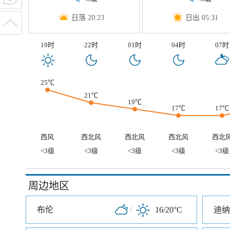
日落 20:23
日出 05:31
19时
22时
01时
04时
07时
25℃
21℃
19℃
17℃
17℃
西风
西北风
西北风
西北风
西北
<3级
<3级
<3级
<3级
<3级
周边地区
布伦
/
16/20°C
迪纳