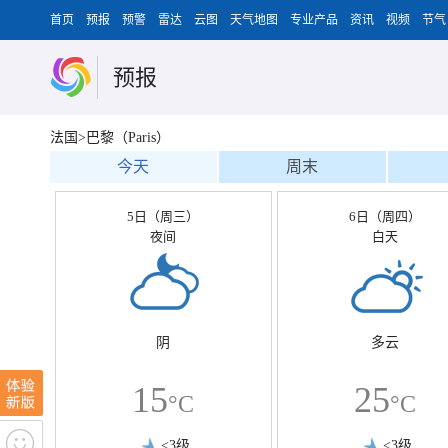
首页
预报
预警
雷达
云图
天气地图
专业产品
资讯
视频
节气
预报
法国>巴黎（Paris）
今天
周末
5日（周三）
6日（周四）
夜间
白天
阴
多云
15
25
°C
°C
<3级
<3级