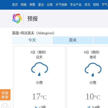
首页
预报
预警
雷达
云图
天气地图
专业产品
资讯
视频
节气
预报
英国>阿达高夫（Aldergrove）
今天
周末
6日（周四）
6日（周四）
白天
夜间
小雨
小雨
17
10
°C
°C
<3级
3-4级