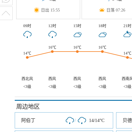
日出 15:55
日落 07:26
09时
12时
15时
18时
21时
16℃
16℃
16℃
14℃
14℃
西北风
西风
西风
西风
西南
<3级
<3级
<3级
<3级
<3级
周边地区
阿伯丁
/
14/14°C
贝德