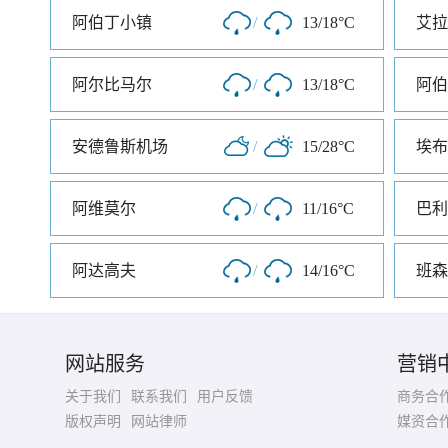
阿伯丁小镇
/
13/18°C
艾拉
阿尔比马尔
/
13/18°C
阿伯
安德鲁斯机场
/
15/28°C
埃布
阿维莫尔
/
11/16°C
巴利
阿达高夫
/
14/16°C
班森
网站服务
营销
关于我们
联系我们
用户反馈
商务合
版权声明
网站律师
媒资合