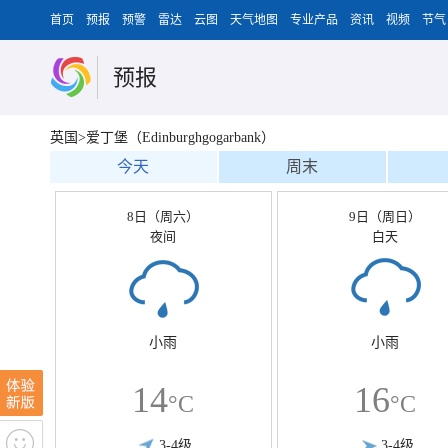
首页
预报
预警
雷达
云图
天气地图
专业产品
资讯
视频
节气
预报
英国>爱丁堡（Edinburghgogarbank）
今天
周末
8日（周六）
9日（周日）
夜间
白天
小雨
小雨
14
16
°C
°C
3-4级
3-4级