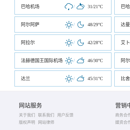
巴哈机场
/
31/21°C
巴哈
阿尔阿萨
/
48/29°C
达曼
阿拉尔
/
42/28°C
艾卜
法赫德国王国际机场
/
46/30°C
阿尔
达兰
/
45/31°C
比舍
网站服务
营销
关于我们
联系我们
用户反馈
商务合
版权声明
网站律师
媒资合