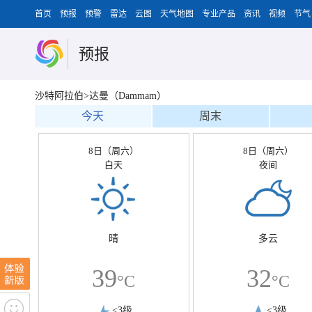
首页
预报
预警
雷达
云图
天气地图
专业产品
资讯
视频
节气
预报
沙特阿拉伯>达曼（Dammam）
今天
周末
8日（周六）
8日（周六）
白天
夜间
晴
多云
39
32
°C
°C
<3级
<3级