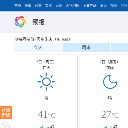
首页
预报
预警
雷达
云图
天气地图
专业产品
资讯
视频
节气
预报
沙特阿拉伯>奥尔朱夫（Al Jouf）
今天
周末
7日（周五）
7日（周五）
白天
夜间
晴
晴
41
27
°C
°C
3-4级
<3级