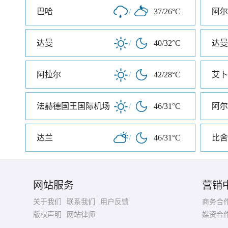
巴哈
/
37/26°C
阿尔
达曼
/
40/32°C
达曼
阿拉尔
/
42/28°C
艾卜
法赫德国王国际机场
/
46/31°C
阿尔
达兰
/
46/31°C
比舍
网站服务
营销
关于我们
联系我们
用户反馈
商务合
版权声明
网站律师
媒资合