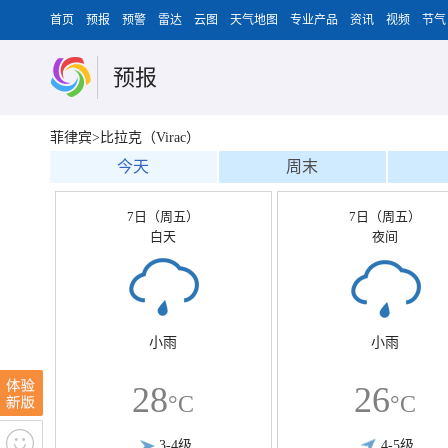
首页
预报
预警
雷达
云图
天气地图
专业产品
资讯
视频
节气
预报
菲律宾>比拉克（Virac）
今天
周末
7日（周五）
7日（周五）
白天
夜间
小雨
小雨
28
26
°C
°C
3-4级
4-5级