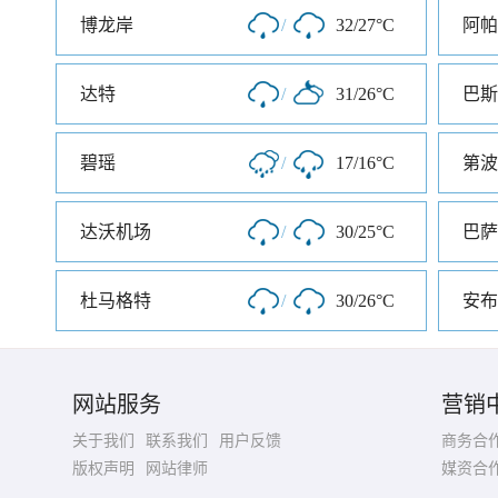
博龙岸
/
32/27°C
阿帕
达特
/
31/26°C
巴斯
碧瑶
/
17/16°C
第波
达沃机场
/
30/25°C
巴萨
杜马格特
/
30/26°C
安布
网站服务
营销
关于我们
联系我们
用户反馈
商务合
版权声明
网站律师
媒资合