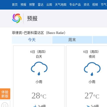
首页
预报
预警
雷达
云图
天气地图
专业产品
资讯
视频
节气
预报
菲律宾>巴斯科雷达区（Basco Radar）
今天
周末
6日（周四）
6日（周四）
白天
夜间
小雨
小雨
28
27
°C
°C
3-4级
5-6级