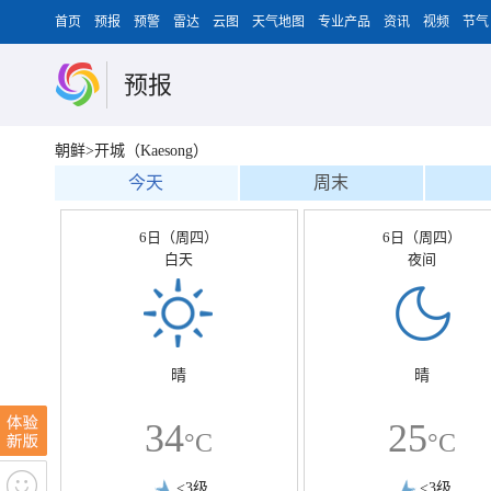
首页
预报
预警
雷达
云图
天气地图
专业产品
资讯
视频
节气
预报
朝鲜>开城（Kaesong）
今天
周末
6日（周四）
6日（周四）
白天
夜间
晴
晴
34
25
°C
°C
<3级
<3级