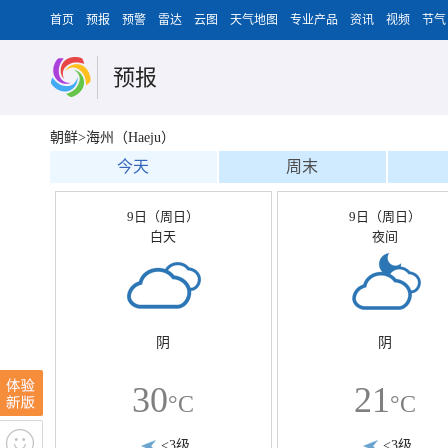
首页
预报
预警
雷达
云图
天气地图
专业产品
资讯
视频
节气
预报
朝鲜>海州（Haeju）
今天
周末
9日（周日）
9日（周日）
白天
夜间
阴
阴
30
21
°C
°C
<3级
<3级