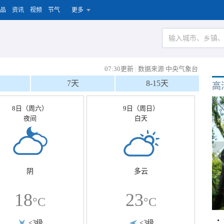
品
资讯
视频
节气
更多
07:30更新
|
数据来源 中央气象台
7天
8-15天
高
8日（周六）
9日（周日）
夜间
白天
阴
多云
18
23
°C
°C
<3级
<3级