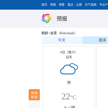
首页
预报
预警
雷达
云图
天气地图
专业产
预报
朝鲜>金策（Kimchaek）
今天
周末
8日（周六）
白天
阴
22
°C
<3级