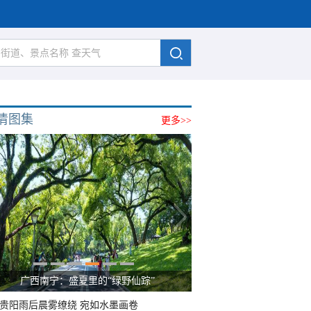
清图集
更多>>
广西南宁：盛夏里的“绿野仙踪”
贵阳雨后晨雾缭绕 宛如水墨画卷