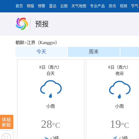
首页
预报
预警
雷达
云图
天气地图
专业产品
资讯
视频
节气
预报
朝鲜>江界（Kanggye）
今天
周末
8日（周六）
8日（周六）
白天
夜间
小雨
小雨
28
19
°C
°C
<3级
<3级