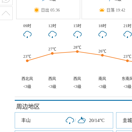
日出 05:36
日落 19:42
09时
12时
15时
18时
21时
28℃
27℃
26℃
23℃
23℃
西北风
西风
西风
南风
东南
<3级
<3级
<3级
<3级
<3级
周边地区
丰山
/
20/14°C
圭城