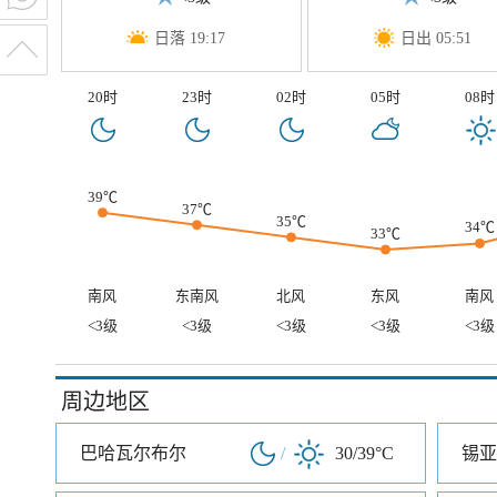
日落 19:17
日出 05:51
20时
23时
02时
05时
08时
39℃
37℃
35℃
34℃
33℃
南风
东南风
北风
东风
南风
<3级
<3级
<3级
<3级
<3级
周边地区
巴哈瓦尔布尔
/
30/39°C
锡亚