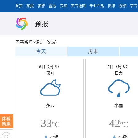
首页
预报
预警
雷达
云图
天气地图
专业产品
资讯
视频
节气
预报
巴基斯坦>锡比（Sibi）
今天
周末
6日（周四）
7日（周五）
夜间
白天
多云
小雨
33
42
°C
°C
<3级
<3级