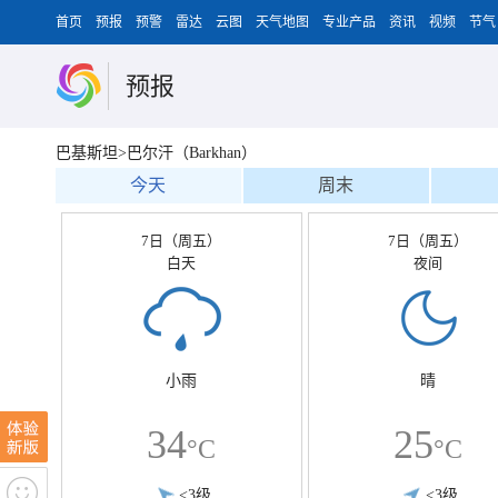
首页
预报
预警
雷达
云图
天气地图
专业产品
资讯
视频
节气
预报
巴基斯坦>巴尔汗（Barkhan）
今天
周末
7日（周五）
7日（周五）
白天
夜间
小雨
晴
34
25
°C
°C
<3级
<3级