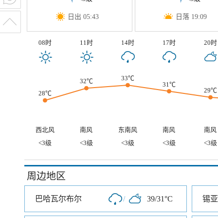
日出 05:43
日落 19:09
08时
11时
14时
17时
20时
33℃
32℃
31℃
29℃
28℃
西北风
南风
东南风
南风
南风
<3级
<3级
<3级
<3级
<3级
周边地区
巴哈瓦尔布尔
/
39/31°C
锡亚