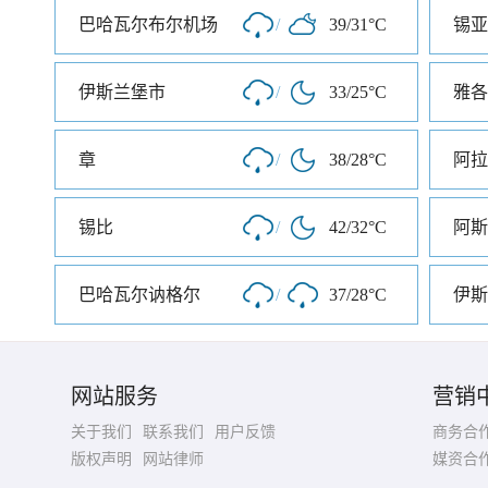
巴哈瓦尔布尔机场
/
39/31°C
锡亚
伊斯兰堡市
/
33/25°C
雅各
章
/
38/28°C
阿拉
锡比
/
42/32°C
阿斯
巴哈瓦尔讷格尔
/
37/28°C
伊斯
网站服务
营销
关于我们
联系我们
用户反馈
商务合
版权声明
网站律师
媒资合