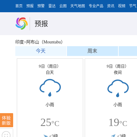
首页
预报
预警
雷达
云图
天气地图
专业产品
资讯
视频
节气
预报
印度>阿布山（Mountabu）
今天
周末
9日（周日）
9日（周日）
白天
夜间
小雨
小雨
25
19
°C
°C
<3级
<3级