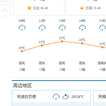
日出 06:40
日落 19:48
09时
12时
15时
18时
21时
25℃
24℃
23℃
22℃
20℃
西风
西风
西风
西风
西南
<3级
<3级
<3级
<3级
<3级
周边地区
阿迪拉巴德
/
29/24°C
阿格