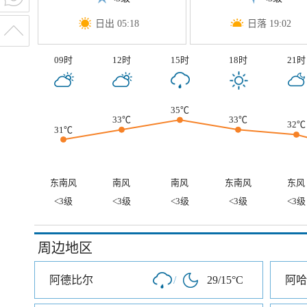
日出 05:18
日落 19:02
09时
12时
15时
18时
21时
35℃
33℃
33℃
32℃
31℃
东南风
南风
南风
东南风
东风
<3级
<3级
<3级
<3级
<3级
周边地区
阿德比尔
/
29/15°C
阿哈