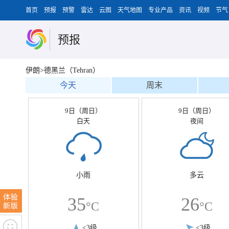
首页
预报
预警
雷达
云图
天气地图
专业产品
资讯
视频
节气
预报
伊朗>德黑兰（Tehran）
今天
周末
9日（周日）
9日（周日）
白天
夜间
小雨
多云
35
26
°C
°C
<3级
<3级