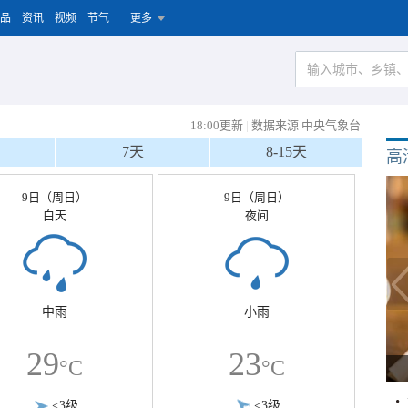
品
资讯
视频
节气
更多
18:00更新
|
数据来源 中央气象台
7天
8-15天
高
9日（周日）
9日（周日）
白天
夜间
中雨
小雨
29
23
°C
°C
<3级
<3级