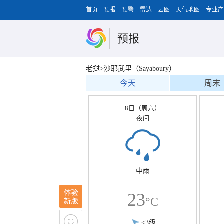
首页
预报
预警
雷达
云图
天气地图
专业产
预报
老挝>沙耶武里（Sayaboury）
今天
周末
8日（周六）
夜间
中雨
23
°C
<3级