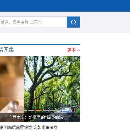
清图集
更多>>
广西南宁：盛夏里的“绿野仙踪”
贵阳雨后晨雾缭绕 宛如水墨画卷