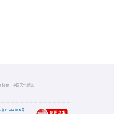
务协会
中国天气频道
11041400134号