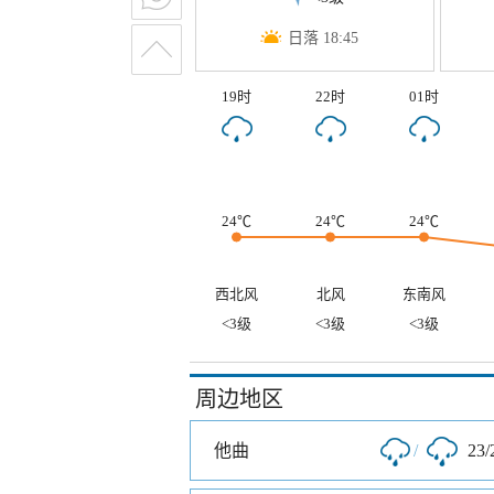
日落 18:45
19时
22时
01时
24℃
24℃
24℃
西北风
北风
东南风
<3级
<3级
<3级
周边地区
他曲
/
23/