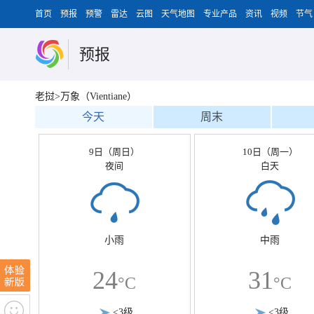
首页
预报
预警
雷达
云图
天气地图
专业产品
资讯
视频
节气
预报
老挝>万象（Vientiane）
今天
周末
9日（周日）
10日（周一）
夜间
白天
小雨
中雨
24
31
°C
°C
<3级
<3级