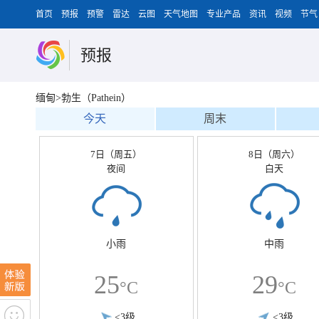
首页
预报
预警
雷达
云图
天气地图
专业产品
资讯
视频
节气
预报
缅甸>勃生（Pathein）
今天
周末
7日（周五）
8日（周六）
夜间
白天
小雨
中雨
25
29
°C
°C
<3级
<3级