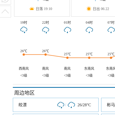
日落 19:10
日出 06:22
19时
22时
01时
04时
07时
26℃
26℃
25℃
25℃
25℃
西南风
南风
南风
东南风
东南
<3级
<3级
<3级
<3级
<3级
周边地区
皎漂
/
26/28°C
彬马