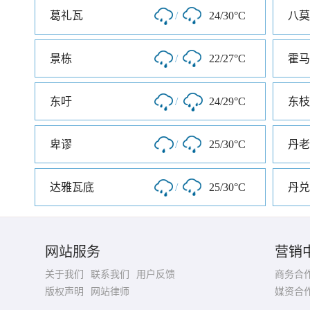
葛礼瓦
/
24/30°C
八莫
景栋
/
22/27°C
霍马
东吁
/
24/29°C
东枝
卑谬
/
25/30°C
丹老
达雅瓦底
/
25/30°C
丹兑
网站服务
营销
关于我们
联系我们
用户反馈
商务合
版权声明
网站律师
媒资合