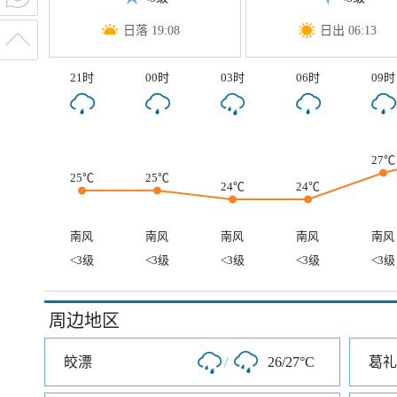
日落 19:08
日出 06:13
21时
00时
03时
06时
09时
27℃
25℃
25℃
24℃
24℃
南风
南风
南风
南风
南风
<3级
<3级
<3级
<3级
<3级
周边地区
皎漂
/
26/27°C
葛礼