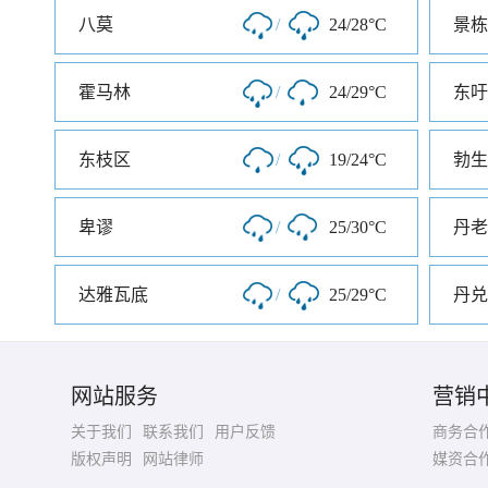
八莫
/
24/28°C
景栋
霍马林
/
24/29°C
东吁
东枝区
/
19/24°C
勃生
卑谬
/
25/30°C
丹老
达雅瓦底
/
25/29°C
丹兑
网站服务
营销
关于我们
联系我们
用户反馈
商务合
版权声明
网站律师
媒资合