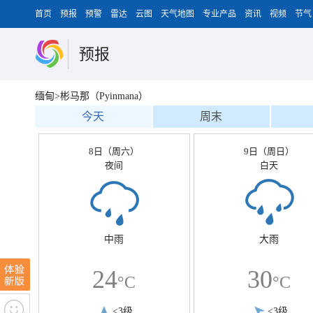
首页
预报
预警
雷达
云图
天气地图
专业产品
资讯
视频
节气
预报
缅甸>彬马那（Pyinmana）
今天
周末
8日（周六）
9日（周日）
夜间
白天
中雨
大雨
24
30
°C
°C
<3级
<3级