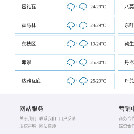
葛礼瓦
/
24/29°C
八莫
霍马林
/
24/29°C
东吁
东枝区
/
19/24°C
勃生
卑谬
/
25/30°C
丹老
达雅瓦底
/
25/29°C
丹兑
网站服务
营销
关于我们
联系我们
用户反馈
商务合
版权声明
网站律师
媒资合