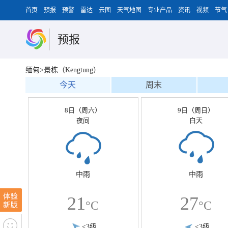
首页
预报
预警
雷达
云图
天气地图
专业产品
资讯
视频
节气
预报
缅甸>景栋（Kengtung）
今天
周末
8日（周六）
9日（周日）
夜间
白天
中雨
中雨
21
27
°C
°C
<3级
<3级