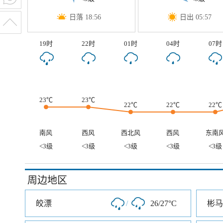
日落 18:56
日出 05:57
19时
22时
01时
04时
07时
23℃
23℃
22℃
22℃
22℃
南风
西风
西北风
西风
东南
<3级
<3级
<3级
<3级
<3级
周边地区
皎漂
/
26/27°C
彬马