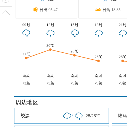
日出 05:47
日落 18:35
09时
12时
15时
18时
21时
30℃
28℃
27℃
26℃
26℃
南风
南风
南风
南风
南风
<3级
<3级
<3级
<3级
<3级
周边地区
皎漂
/
28/26°C
彬马