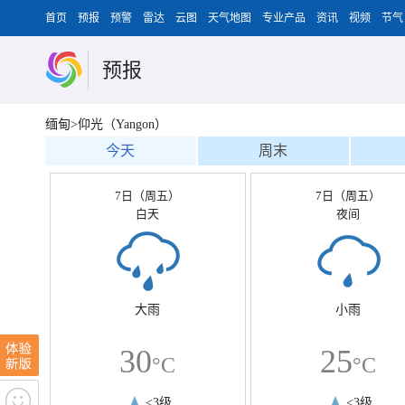
首页
预报
预警
雷达
云图
天气地图
专业产品
资讯
视频
节气
预报
缅甸>仰光（Yangon）
今天
周末
7日（周五）
7日（周五）
白天
夜间
大雨
小雨
30
25
°C
°C
<3级
<3级