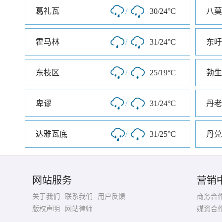
葛礼瓦
/
30/24°C
八莫
霍马林
/
31/24°C
东吁
东枝区
/
25/19°C
勃生
卑谬
/
31/24°C
丹老
达雅瓦底
/
31/25°C
丹兑
网站服务
营销
关于我们
联系我们
用户反馈
商务合
版权声明
网站律师
媒资合