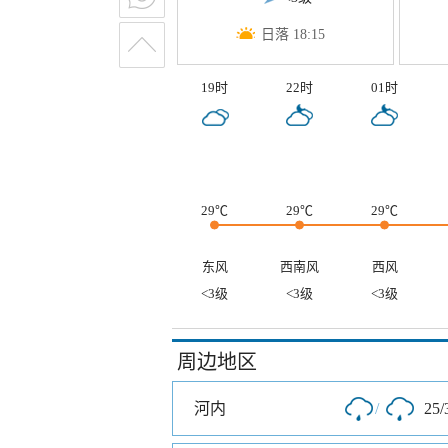
日落 18:15
19时
22时
01时
29℃
29℃
29℃
东风
西南风
西风
<3级
<3级
<3级
周边地区
河内
/
25/