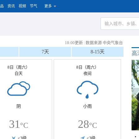
品
资讯
视频
节气
更多
18:00更新
|
数据来源 中央气象台
7天
8-15天
高
8日（周六）
8日（周六）
白天
夜间
阴
小雨
31
28
°C
°C
<3级
<3级