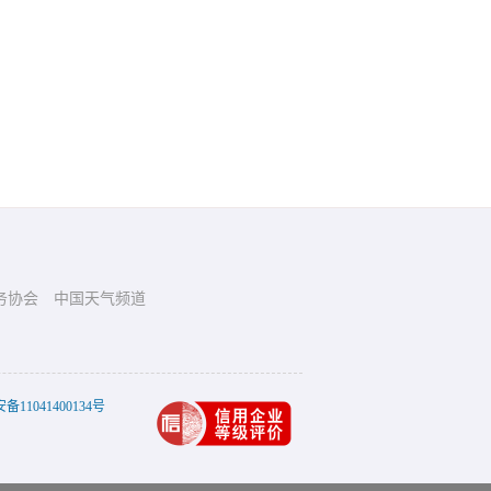
务协会
中国天气频道
11041400134号