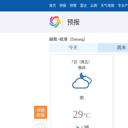
首页
预报
预警
雷达
云图
天气地图
专业产
预报
越南>岘港（Danang）
今天
周末
7日（周五）
夜间
阴
29
°C
<3级