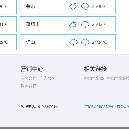
26°C
荣市
/
25/30°C
31°C
藩切市
/
25/32°C
29°C
谅山
/
24/34°C
营销中心
相关链接
商务合作
广告服务
中国气象局
中国气象服
媒资合作
客服电话：
010-68409444
京ICP证010385-2号
京公网安备