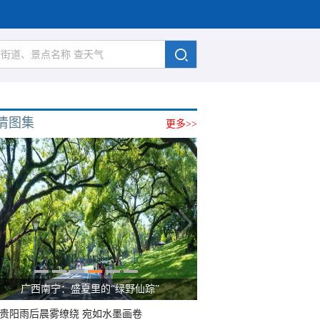
清图集
更多>>
广西南宁：盛夏里的“绿野仙踪”
贵阳雨后晨雾缭绕 宛如水墨画卷