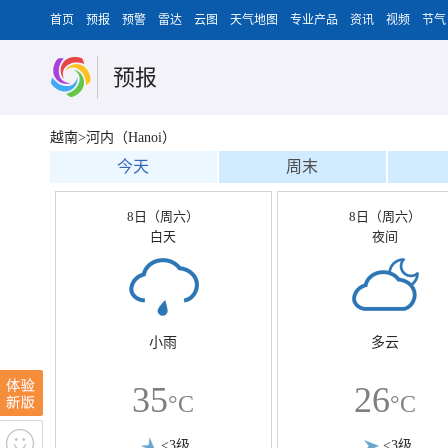
首页
预报
预警
雷达
云图
天气地图
专业产品
资讯
视频
节气
预报
越南>河内（Hanoi）
今天
周末
8日（周六）
8日（周六）
白天
夜间
小雨
多云
35
26
°C
°C
<3级
<3级