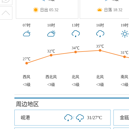
日出 05:32
日落 18:32
07时
10时
13时
16时
19时
35℃
34℃
32℃
31℃
27℃
西风
西北风
北风
北风
南风
<3级
<3级
<3级
<3级
<3级
周边地区
岘港
/
31/27°C
金瓯