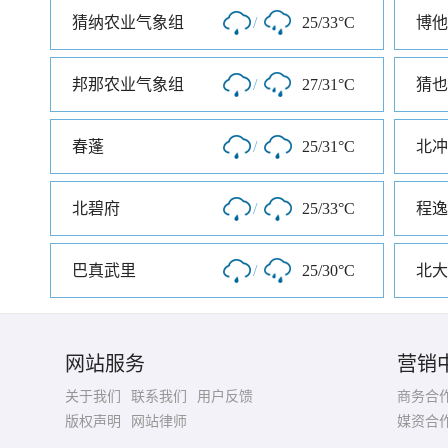
猜纳农业气象组
/
25/33°C
博他
邦那农业气象组
/
27/31°C
猜也
春蓬
/
25/31°C
北冲
北碧府
/
25/33°C
程逸
巴真武里
/
25/30°C
北大
网站服务
营销
关于我们
联系我们
用户反馈
商务合
版权声明
网站律师
媒资合