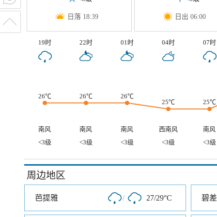
日落 18:39
日出 06:00
19时
22时
01时
04时
07时
26℃
26℃
26℃
25℃
25℃
南风
南风
南风
西南风
南风
<3级
<3级
<3级
<3级
<3级
周边地区
芭提雅
/
27/29°C
碧差