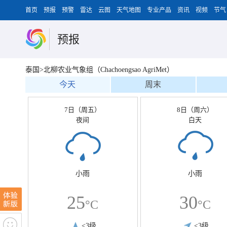
首页
预报
预警
雷达
云图
天气地图
专业产品
资讯
视频
节气
预报
泰国>北柳农业气象组（Chachoengsao AgriMet）
今天
周末
7日（周五）
8日（周六）
夜间
白天
小雨
小雨
25
30
°C
°C
<3级
<3级