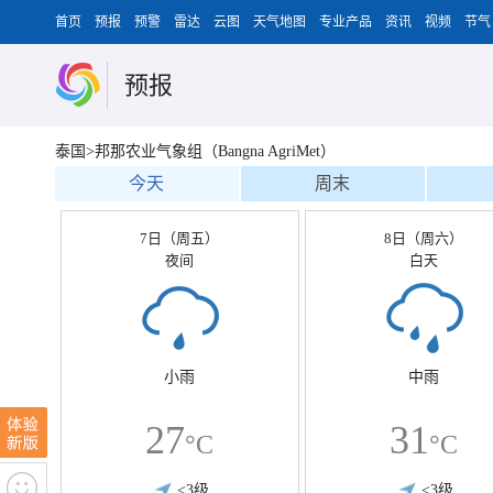
首页
预报
预警
雷达
云图
天气地图
专业产品
资讯
视频
节气
预报
泰国>邦那农业气象组（Bangna AgriMet）
今天
周末
7日（周五）
8日（周六）
夜间
白天
小雨
中雨
27
31
°C
°C
<3级
<3级