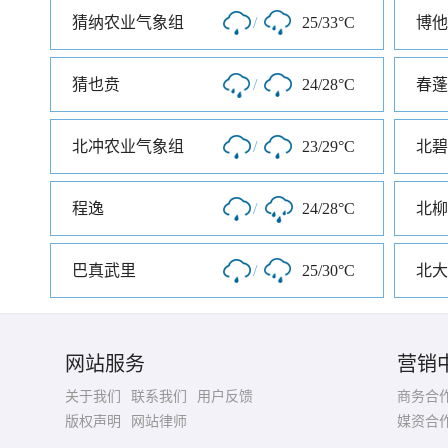
猜纳农业气象组
/
25/33°C
博他
猜也贲
/
24/28°C
春蓬
北冲农业气象组
/
23/29°C
北碧
程逸
/
24/28°C
北柳
巴真武里
/
25/30°C
北大
网站服务
营销
关于我们
联系我们
用户反馈
商务合
版权声明
网站律师
媒资合