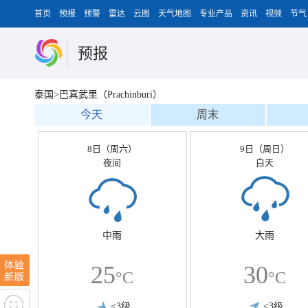
首页
预报
预警
雷达
云图
天气地图
专业产品
资讯
视频
节气
预报
泰国>巴真武里（Prachinburi）
今天
周末
8日（周六）
9日（周日）
夜间
白天
中雨
大雨
25
30
°C
°C
<3级
<3级