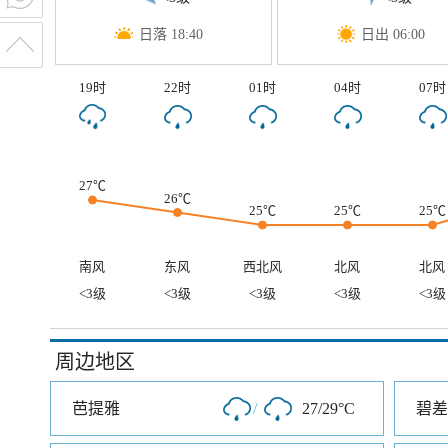
日落 18:40
日出 06:00
19时
22时
01时
04时
07时
27℃
26℃
25℃
25℃
25℃
南风
东风
西北风
北风
北风
<3级
<3级
<3级
<3级
<3级
周边地区
芭提雅
/
27/29°C
碧差