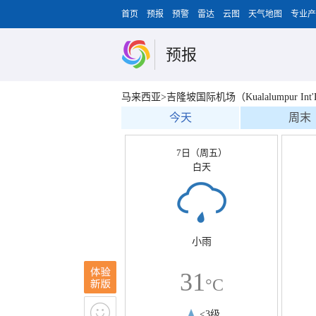
首页
预报
预警
雷达
云图
天气地图
专业产
预报
马来西亚>吉隆坡国际机场（Kualalumpur Int'L 
今天
周末
7日（周五）
白天
小雨
31
°C
<3级