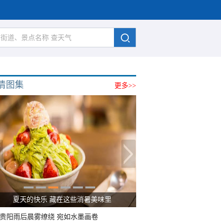
清图集
更多>>
夏天的快乐 藏在这些消暑美味里
贵阳雨后晨雾缭绕 宛如水墨画卷