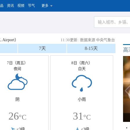
品
资讯
视频
节气
更多
Airport）
11:30更新
|
数据来源 中央气象台
7天
8-15天
高
7日（周五）
8日（周六）
夜间
白天
阴
小雨
26
31
°C
°C
<3级
<3级