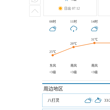
日出 07:12
08时
11时
14时
31℃
29℃
25℃
东风
南风
南风
<3级
<3级
<3级
周边地区
八打灵
/
33/