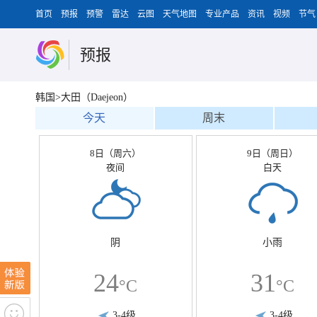
首页
预报
预警
雷达
云图
天气地图
专业产品
资讯
视频
节气
预报
韩国>大田（Daejeon）
今天
周末
8日（周六）
9日（周日）
夜间
白天
阴
小雨
24
31
°C
°C
3-4级
3-4级