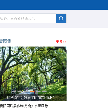
清图集
更多>>
广西南宁：盛夏里的“绿野仙踪”
贵阳雨后晨雾缭绕 宛如水墨画卷