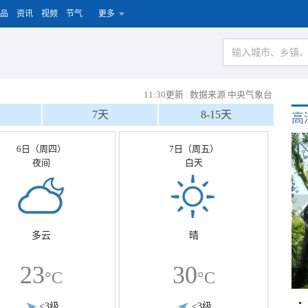
品
资讯
视频
节气
更多
11:30更新
|
数据来源 中央气象台
7天
8-15天
高
6日（周四）
7日（周五）
夜间
白天
多云
晴
23
30
°C
°C
<3级
<3级