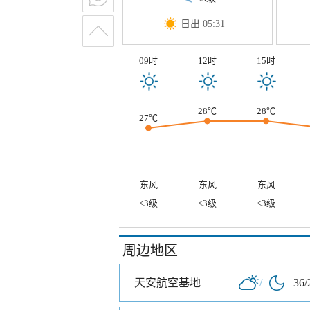
日出 05:31
09时
12时
15时
28℃
28℃
27℃
东风
东风
东风
<3级
<3级
<3级
周边地区
天安航空基地
/
36/