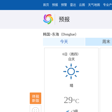
首页
预报
预警
雷达
云图
天气地图
专业产
预报
韩国>东海（Donghae）
今天
周末
6日（周四）
白天
晴
29
°C
<3级