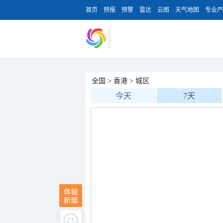
首页
预报
预警
雷达
云图
天气地图
专业产
全国
>
香港
>
城区
今天
7天