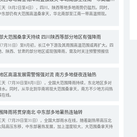
三天（8月2日至4日），四川、陕西等地多地雨势仍猛烈。同时，
中东部仍有大范围高温桑拿天，华北南部至江南一带高温频现。
部大范围桑拿天持续 四川陕西等部分地区有强降雨
（7月31日）至8月初，长江中下游及其周围高温范围或再扩大。四
地、陕西、甘肃的部分地区或现强降雨，需及时关注预警预报信
地区高温发展需警惕强对流 南方多地昼夜连轴热
三天（7月30日至8月1日），全国大范围降雨持续，东北地区多对
降水。同时，从华北到华南将现大范围桑拿天，南方不少地方闷热
候在线。
围降雨将贯穿南北 中东部多地暑热连轴转
三天（7月29日至31日），全国大部雨水在线，随着副热带高压北
大陆高压东移，中东部暑热发展，加上湿度较大，大范围桑拿天持