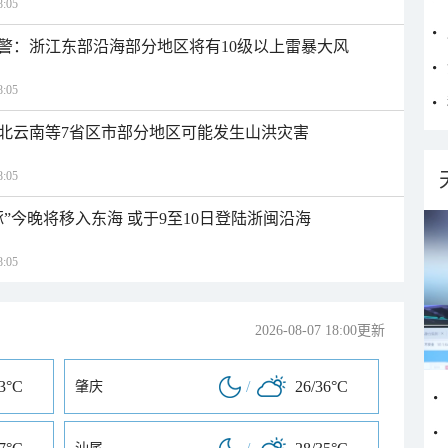
:05
警：浙江东部沿海部分地区将有10级以上雷暴大风
:05
北云南等7省区市部分地区可能发生山洪灾害
:05
”今晚将移入东海 或于9至10日登陆浙闽沿海
:05
2026-08-07 18:00更新
33°C
/
26/36°C
肇庆