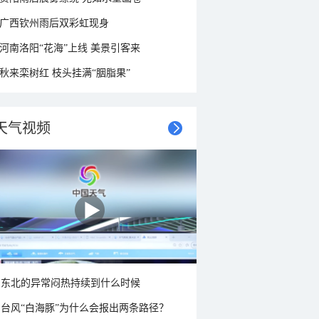
广西钦州雨后双彩虹现身
河南洛阳“花海”上线 美景引客来
秋来栾树红 枝头挂满“胭脂果”
天气视频
东北的异常闷热持续到什么时候
台风“白海豚”为什么会报出两条路径？