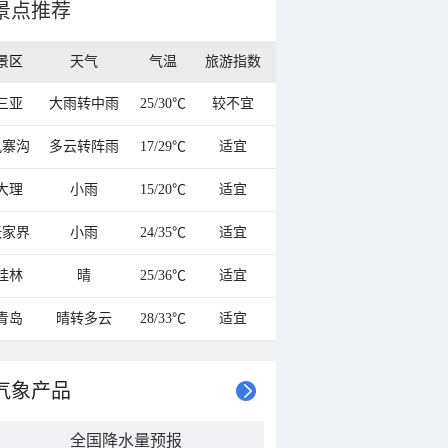
景点推荐
景区
天气
气温
旅游指数
三亚
大雨转中雨
25/30℃
较不宜
九寨沟
多云转阵雨
17/29℃
适宜
大理
小雨
15/20℃
适宜
张家界
小雨
24/35℃
适宜
桂林
晴
25/36℃
适宜
青岛
晴转多云
28/33℃
适宜
气象产品
全国降水量预报