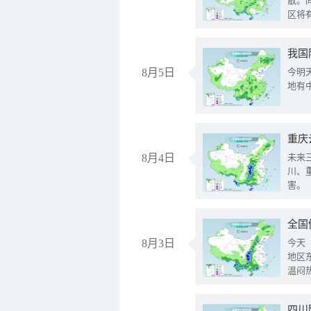
散。
区将
我国
8月5日
今明
地有
重庆
8月4日
未来
川、
害。
全国
8月3日
今天
地区
温闷