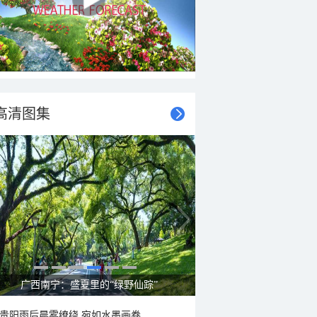
高清图集
广西南宁：盛夏里的“绿野仙踪”
贵阳雨后晨雾缭绕 宛如水墨画卷