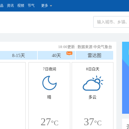
品
资讯
视频
节气
更多
18:00更新
|
数据来源 中央气象台
8-15天
40天
雷达图
7日夜间
8日白天
晴
多云
27
37
°C
°C