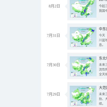
8月2日
今起
我国
中东
7月31日
今天
川盆
息。
东北
7月30日
未来
流性
全天
大范
7月29日
未来
抬、
续。