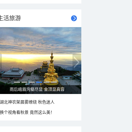
生活旅游
雨后峨眉沟壑尽显 金顶显真容
湖北神农架晨雾缭绕 秋色迷人
换个视角看秋景 竟然这么美！