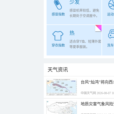
少发
感冒机率较低，避免
感冒指数
运动
长期处于空调屋中。
热
适合穿T恤、短薄外套
穿衣指数
洗车
等夏季服装。
天气资讯
台风“灿鸿”将向
中国天气网 2026-08-07 18
地质灾害气象风险