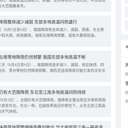
同时，我国高温范围较大，新疆、甘肃等地以干热为主，中东部地
有大范围桑拿天。
降雨整体减少减弱 东部多地高温闷热盛行
天（8月5日至6日），我国降雨将总体减少、减弱，西南、东北等
中到大雨，局地暴雨，海南岛强降雨频繁，或有大暴雨现身。
云南等地降雨仍然频繁 我国东部多地高温不断
三天（8月4日至6日），我国降雨逐步减少、减弱，但在陕西、四
重庆、贵州等地仍然降雨频繁，需防范连续降雨可能引发的次生灾
拨
仍有大范围降雨 东北至江南多地高温闷热持续
（8月3日），全国仍有大范围降雨，强降雨主要出现在华南和西南
东部至华北、东北一带。在副热带高压的掌控下，从东北至江南高
热天气持续。
四川陕西等地需警惕降雨叠加致灾 华北南部至江南一带高温频现