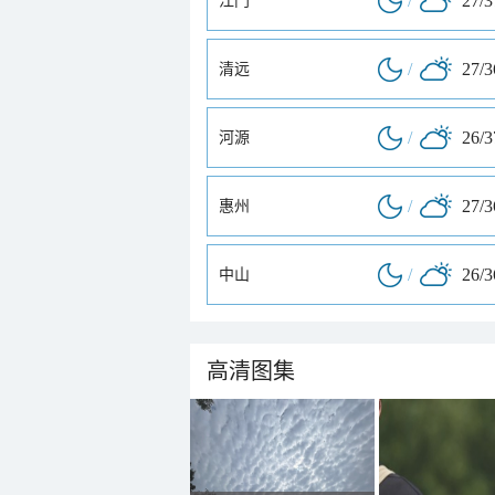
/
27/
江门
/
27/
清远
/
26/
河源
/
27/
惠州
/
26/
中山
高清图集