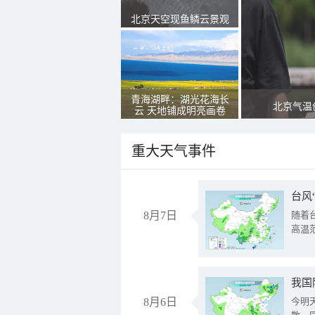
北京天空现鱼鳞云景观
青海湖畔：湖光花海长
北京气温
云 天地铺成明亮画卷
重大天气事件
台风
8月7日
随着
高温
8月6日
今明