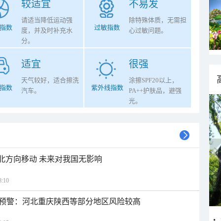
较适宜
不易发
请适当降低运动强
除特殊体质，无需担
指数
过敏指数
度，并及时补充水
心过敏问题。
分。
适宜
很强
天气较好，适合擦洗
涂擦SPF20以上，
指数
紫外线指数
汽车。
PA++护肤品，避强
光。
西北方向移动 未来对我国无影响
:10
预警：河北重庆陕西等部分地区风险较高