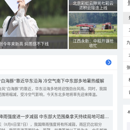
北京彩虹云隙光七彩云
浓积云接连上线
江西永新：中稻开镰抢
创今年来新高 焖蒸感不下线
收忙
“白海豚”靠近华东沿海 冷空气南下中东部多地暑热缓解
台风“白海豚”的靠近，华东沿海多地将迎强劲台风雨。同时，我国
范围将缩减，受冷空气影响，今天东北多地将率先迎来降温。
我国降雨强度进一步减弱 中东部大范围桑拿天持续局地可超38℃
天（8月6日至7日），我国降雨强度将有所减弱，雨区仍比较分