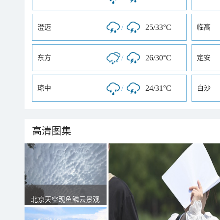
/
25/33°C
澄迈
临高
/
26/30°C
东方
定安
/
24/31°C
琼中
白沙
高清图集
北京天空现鱼鳞云景观