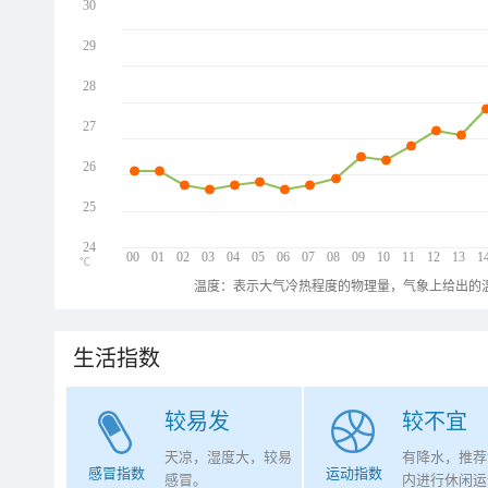
30
29
28
27
26
25
24
00
01
02
03
04
05
06
07
08
09
10
11
12
13
1
℃
温度：表示大气冷热程度的物理量，气象上给出的温
生活指数
较易发
较不宜
天凉，湿度大，较易
有降水，推荐
感冒指数
运动指数
感冒。
内进行休闲运