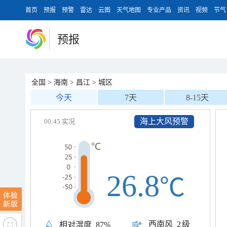
首页
预报
预警
雷达
云图
天气地图
专业产品
资讯
视频
节气
预报
全国
>
海南
>
昌江
>
城区
今天
7天
8-15天
海上大风预警
00:45 实况
26.8
℃
西南风
2级
相对湿度
87%