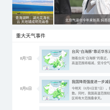
青海湖畔：湖光花海长
北京气温创今年来新高 焖蒸
云 天地铺成明亮画卷
重大天气事件
台风“白海豚”靠近华东
8月7日
随着台风“白海豚”的靠近
高温范围将缩减，受冷空气
8月6日
今明天（8月6日至7日）
散。同时，我国高温范围较
区将有大范围桑拿天。