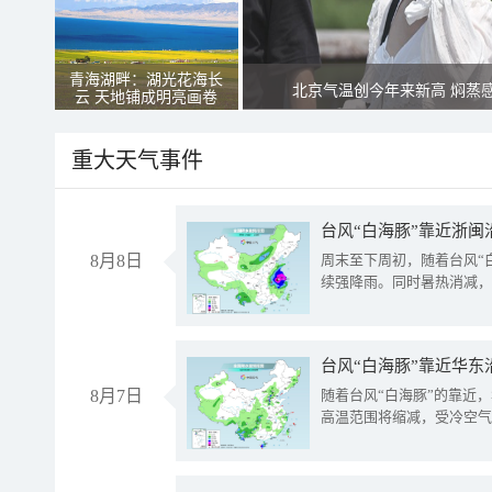
青海湖畔：湖光花海长
北京气温创今年来新高 焖蒸
云 天地铺成明亮画卷
重大天气事件
台风“白海豚”靠近浙闽
8月8日
周末至下周初，随着台风“
续强降雨。同时暑热消减，
台风“白海豚”靠近华东
8月7日
随着台风“白海豚”的靠近
高温范围将缩减，受冷空气