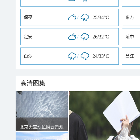
/
25/34°C
保亭
东方
/
26/32°C
定安
琼中
/
24/33°C
白沙
昌江
高清图集
北京天空现鱼鳞云景观