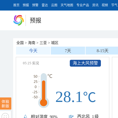
首页
预报
预警
雷达
云图
天气地图
专业产品
资讯
视频
节气
预报
全国
>
海南
>
三亚
>
城区
今天
7天
8-15天
海上大风预警
05:25 实况
28.1
℃
西北风
1级
相对湿度
90%