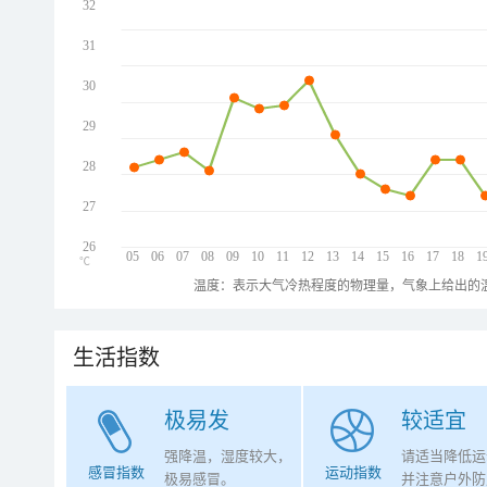
32
31
30
29
28
27
26
05
06
07
08
09
10
11
12
13
14
15
16
17
18
1
℃
温度：表示大气冷热程度的物理量，气象上给出的温
生活指数
极易发
较适宜
强降温，湿度较大，
请适当降低运
感冒指数
运动指数
极易感冒。
并注意户外防