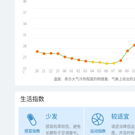
40
37
34
31
28
25
22
20
21
22
23
00
01
02
03
04
05
06
07
08
09
1
℃
温度：表示大气冷热程度的物理量，气象上给出的温
生活指数
少发
较适宜
感冒机率较低，避免
请适当降低运
感冒指数
运动指数
长期处于空调屋中。
度，并及时补