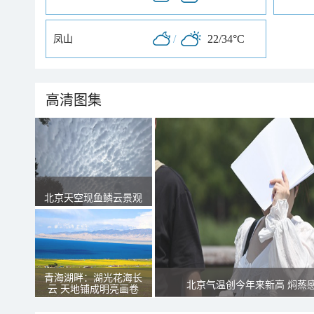
/
22/34°C
凤山
高清图集
北京天空现鱼鳞云景观
青海湖畔：湖光花海长
北京气温创今年来新高 焖蒸
云 天地铺成明亮画卷