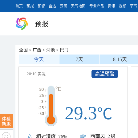
首页
预报
预警
雷达
云图
天气地图
专业产品
资讯
视频
节气
预报
全国
>
广西
>
河池
>
巴马
今天
7天
8-15天
高温预警
20:10 实况
29.3
℃
西南风
2级
相对湿度
76%