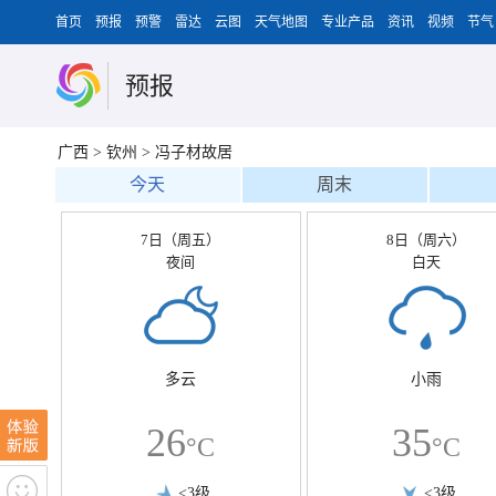
首页
预报
预警
雷达
云图
天气地图
专业产品
资讯
视频
节气
预报
广西
>
钦州
>
冯子材故居
今天
周末
7日（周五）
8日（周六）
夜间
白天
多云
小雨
26
35
°C
°C
<3级
<3级