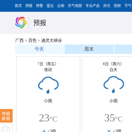
首页
预报
预警
雷达
云图
天气地图
专业产品
资讯
视频
节气
预报
广西
>
百色
>
通灵大峡谷
今天
周末
7日（周五）
8日（周六）
夜间
白天
小雨
小雨
23
35
°C
°C
<3级
<3级