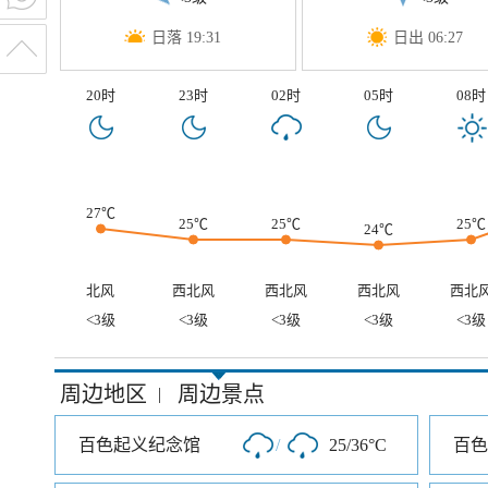
日落 19:31
日出 06:27
20时
23时
02时
05时
08时
27℃
25℃
25℃
25℃
24℃
北风
西北风
西北风
西北风
西北
<3级
<3级
<3级
<3级
<3级
周边地区
周边景点
|
百色起义纪念馆
/
25/36°C
百色