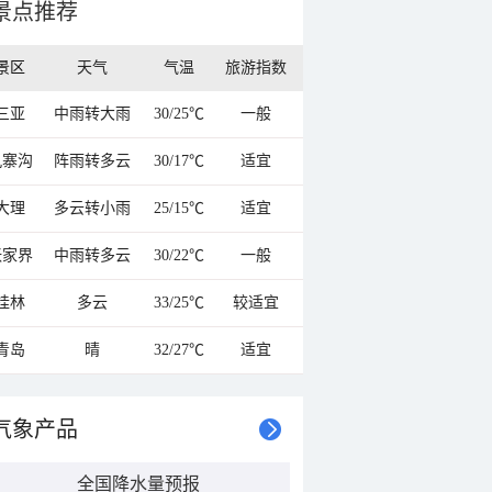
景点推荐
景区
天气
气温
旅游指数
三亚
中雨转大雨
30/25℃
一般
九寨沟
阵雨转多云
30/17℃
适宜
大理
多云转小雨
25/15℃
适宜
张家界
中雨转多云
30/22℃
一般
桂林
多云
33/25℃
较适宜
青岛
晴
32/27℃
适宜
气象产品
全国降水量预报