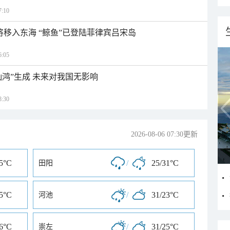
:10
日将移入东海 “鲸鱼”已登陆菲律宾吕宋岛
:05
灿鸿”生成 未来对我国无影响
:30
2026-08-06 07:30更新
25°C
/
25/31°C
田阳
25°C
/
31/23°C
河池
26°C
/
31/25°C
崇左