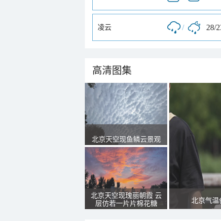
/
28/
凌云
高清图集
北京天空现鱼鳞云景观
北京天空现瑰丽朝霞 云
北京气温
层仿若一片片棉花糖