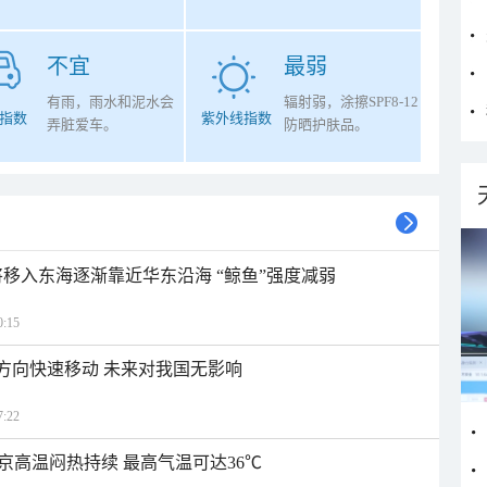
不宜
最弱
有雨，雨水和泥水会
辐射弱，涂擦SPF8-12
指数
紫外线指数
弄脏爱车。
防晒护肤品。
将移入东海逐渐靠近华东沿海 “鲸鱼”强度减弱
:15
北方向快速移动 未来对我国无影响
:22
京高温闷热持续 最高气温可达36℃