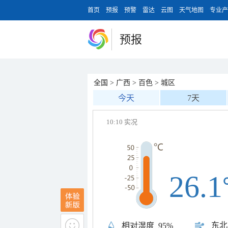
首页
预报
预警
雷达
云图
天气地图
专业产
预报
全国
>
广西
>
百色
>
城区
今天
7天
10:10 实况
26.1
东北
相对湿度
95%