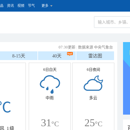
品
资讯
视频
节气
更多
07:30更新
|
数据来源 中央气象台
8-15天
40天
雷达图
6日白天
6日夜间
中雨
多云
℃
31
25
°C
°C
风
1级