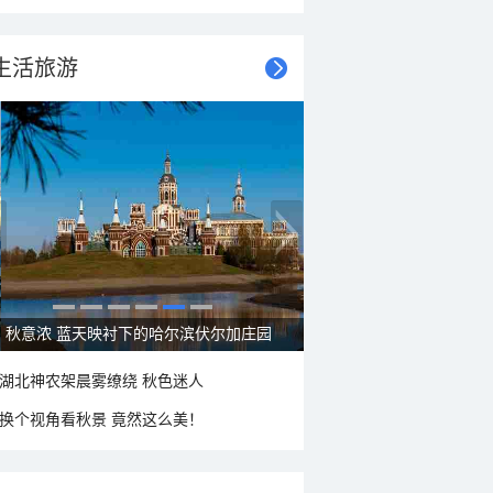
生活旅游
秋意浓 蓝天映衬下的哈尔滨伏尔加庄园
湖北神农架晨雾缭绕 秋色迷人
换个视角看秋景 竟然这么美！