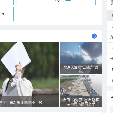
23°C
北京天空现“云隙光”景
象
台风“白海豚”逼近 游客
创今年来新高 焖蒸感不下线
从南麂岛撤离上岸