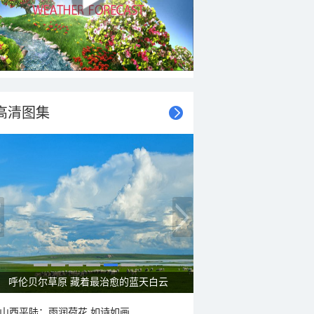
高清图集
呼伦贝尔草原 藏着最治愈的蓝天白云
山西平陆：雨润荷花 如诗如画