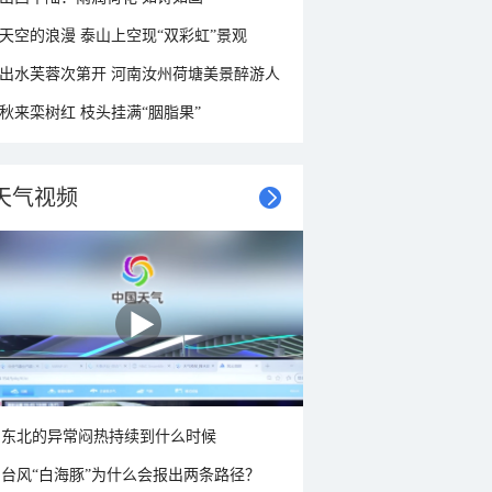
天空的浪漫 泰山上空现“双彩虹”景观
出水芙蓉次第开 河南汝州荷塘美景醉游人
秋来栾树红 枝头挂满“胭脂果”
天气视频
东北的异常闷热持续到什么时候
台风“白海豚”为什么会报出两条路径？