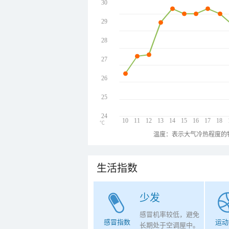
30
29
28
27
26
25
24
10
11
12
13
14
15
16
17
18
℃
温度：表示大气冷热程度的
生活指数
少发
感冒机率较低，避免
感冒指数
运动
长期处于空调屋中。