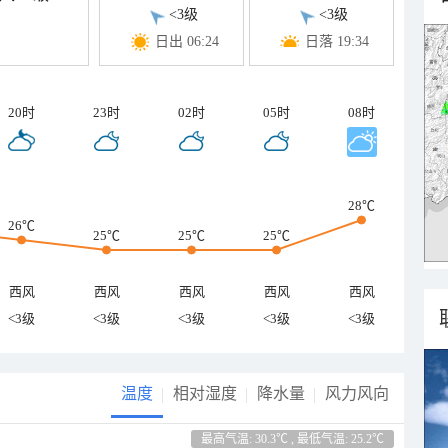
<3级
<3级
日出 06:24
日落 19:34
20时
23时
02时
05时
08时
28℃
26℃
25℃
25℃
25℃
西风
西风
西风
西风
西风
<3级
<3级
<3级
<3级
<3级
温度
相对湿度
降水量
风力风向
最高气温: 30.3℃ , 最低气温: 25.2℃