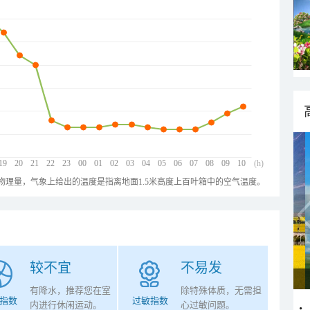
19
20
21
22
23
00
01
02
03
04
05
06
07
08
09
10
(h)
物理量，气象上给出的温度是指离地面1.5米高度上百叶箱中的空气温度。
较不宜
不易发
有降水，推荐您在室
除特殊体质，无需担
指数
过敏指数
内进行休闲运动。
心过敏问题。