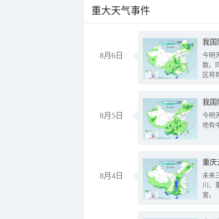
重大天气事件
8月6日
今明
散。
区将
我国
8月5日
今明
地有
重庆
8月4日
未来
川、
害。