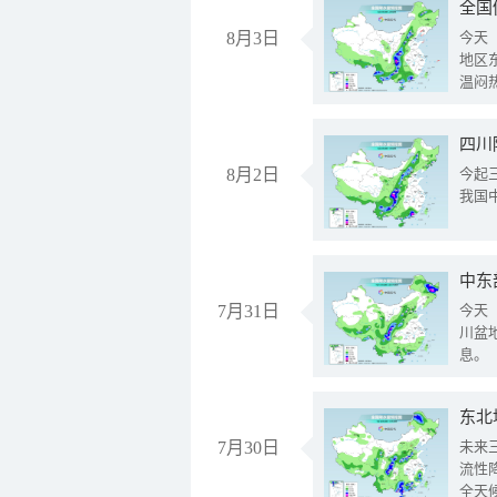
全国
8月3日
今天
地区
温闷
8月2日
今起
我国
中东
7月31日
今天
川盆
息。
东北
7月30日
未来
流性
全天