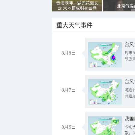
青海湖畔：湖光花海长
北京气温
云 天地铺成明亮画卷
重大天气事件
台风
8月8日
周末
续强
台风
8月7日
随着
高温
8月6日
今明
散。