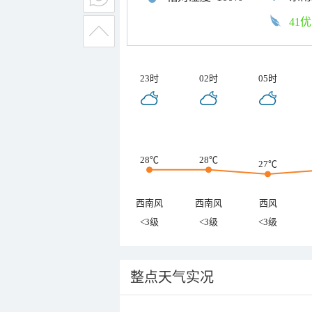
41优
23时
02时
05时
28℃
28℃
27℃
西南风
西南风
西风
<3级
<3级
<3级
整点天气实况