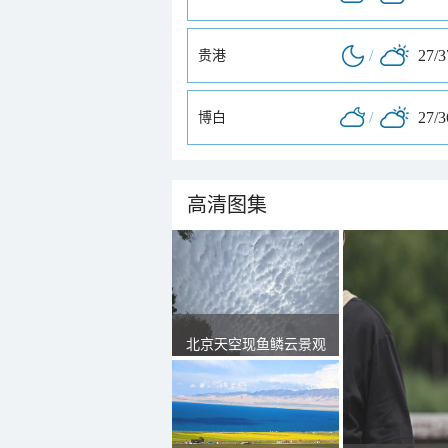
/
27/
贵港
/
27/
博白
高清图集
北京天空现鱼鳞云景观