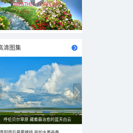
高清图集
一组图感受水中消暑快乐瞬间
贵阳雨后晨雾缭绕 宛如水墨画卷