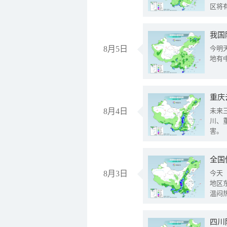
区将
我国
8月5日
今明
地有
重庆
8月4日
未来
川、
害。
全国
8月3日
今天
地区
温闷