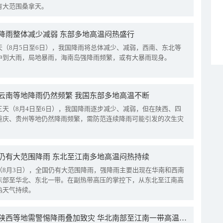
有大范围桑拿天。
降雨整体减少减弱 东部多地高温闷热盛行
天（8月5日至6日），我国降雨将总体减少、减弱，西南、东北等
中到大雨，局地暴雨，海南岛强降雨频繁，或有大暴雨现身。
云南等地降雨仍然频繁 我国东部多地高温不断
三天（8月4日至6日），我国降雨逐步减少、减弱，但在陕西、四
重庆、贵州等地仍然降雨频繁，需防范连续降雨可能引发的次生灾
仍有大范围降雨 东北至江南多地高温闷热持续
（8月3日），全国仍有大范围降雨，强降雨主要出现在华南和西南
东部至华北、东北一带。在副热带高压的掌控下，从东北至江南高
热天气持续。
四川陕西等地需警惕降雨叠加致灾 华北南部至江南一带高温频现