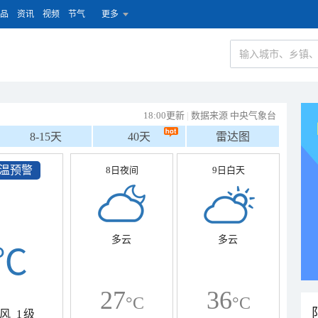
品
资讯
视频
节气
更多
18:00更新
|
数据来源 中央气象台
8-15天
40天
雷达图
温预警
8日夜间
9日白天
多云
多云
℃
27
36
°C
°C
风
1级