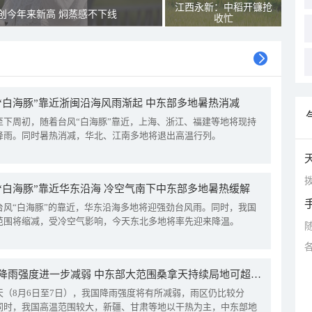
江西永新：中稻开镰抢
创今年来新高 焖蒸感不下线
收忙
“白海豚”靠近浙闽沿海风雨渐起 中东部多地暑热消减
至下周初，随着台风“白海豚”靠近，上海、浙江、福建等地将现持
降雨。同时暑热消减，华北、江南多地将退出高温行列。
拨
“白海豚”靠近华东沿海 冷空气南下中东部多地暑热缓解
台风“白海豚”的靠近，华东沿海多地将迎强劲台风雨。同时，我国
范围将缩减，受冷空气影响，今天东北多地将率先迎来降温。
我国降雨强度进一步减弱 中东部大范围桑拿天持续局地可超38℃
天（8月6日至7日），我国降雨强度将有所减弱，雨区仍比较分
同时，我国高温范围较大，新疆、甘肃等地以干热为主，中东部地