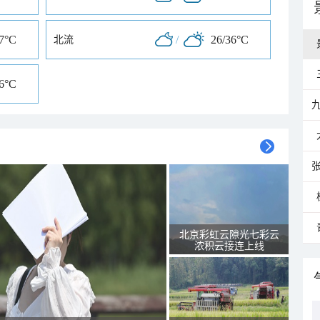
37°C
/
26/36°C
北流
36°C
北京彩虹云隙光七彩云
浓积云接连上线