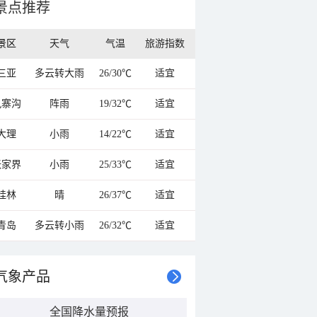
景点推荐
景区
天气
气温
旅游指数
三亚
多云转大雨
26/30℃
适宜
九寨沟
阵雨
19/32℃
适宜
大理
小雨
14/22℃
适宜
张家界
小雨
25/33℃
适宜
桂林
晴
26/37℃
适宜
青岛
多云转小雨
26/32℃
适宜
气象产品
全国降水量预报