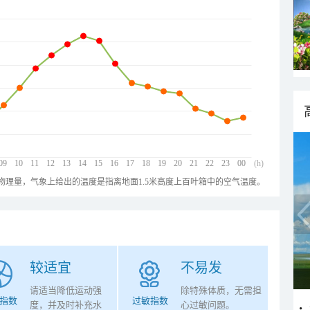
09
10
11
12
13
14
15
16
17
18
19
20
21
22
23
00
(h)
物理量，气象上给出的温度是指离地面1.5米高度上百叶箱中的空气温度。
较适宜
不易发
请适当降低运动强
除特殊体质，无需担
指数
过敏指数
度，并及时补充水
心过敏问题。