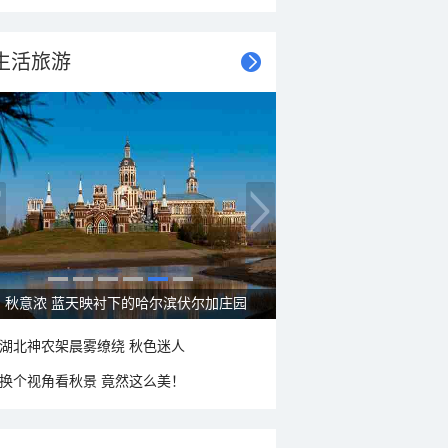
生活旅游
大美新疆—帕米尔高原好风光
湖北神农架晨雾缭绕 秋色迷人
换个视角看秋景 竟然这么美！