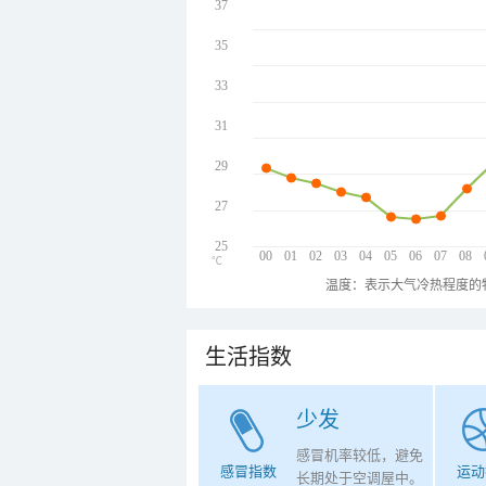
37
35
33
31
29
27
25
00
01
02
03
04
05
06
07
08
℃
温度：表示大气冷热程度的
生活指数
少发
感冒机率较低，避免
感冒指数
运动
长期处于空调屋中。