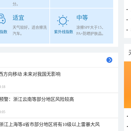
分。
适宜
中等
天气较好，适合擦洗
涂擦SPF大于15、
指数
紫外线指数
汽车。
PA+防晒护肤品。
偏西方向移动 未来对我国无影响
:18
预警：浙江云南等部分地区风险较高
:05
浙江上海等4省市部分地区将有10级以上雷暴大风