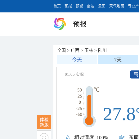
首页
预报
预警
雷达
云图
天气地图
专业产
预报
全国
>
广西
>
玉林
>
陆川
今天
7天
高
01:05 实况
27.8
东南
相对湿度
100%