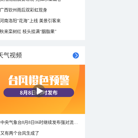
广西钦州雨后双彩虹现身
河南洛阳“花海”上线 美景引客来
秋来栾树红 枝头挂满“胭脂果”
天气视频
中央气象台8月8日06时继续发布强对流天气蓝色预警
又有两个台风生成了