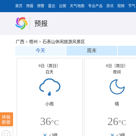
首页
预报
预警
雷达
云图
天气地图
专业产品
资讯
视频
节气
预报
广西
>
梧州
>
石表山休闲旅游风景区
今天
周末
9日（周日）
9日（周日）
白天
夜间
小雨
晴
36
26
°C
°C
<3级
<3级