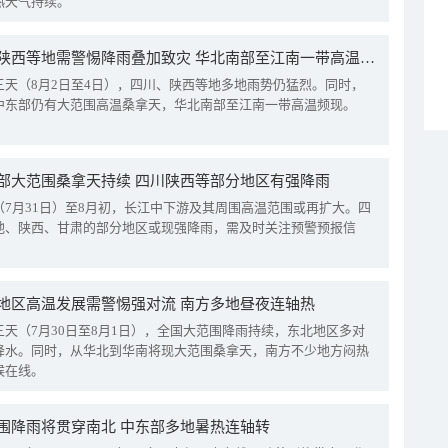
热天气持续。
四川陕西等地需警惕降雨叠加致灾 华北南部至江南一带高温频现
三天（8月2日至4日），四川、陕西等地多地雨势仍猛烈。同时，
中东部仍有大范围高温桑拿天，华北南部至江南一带高温频现。
部大范围桑拿天持续 四川陕西等部分地区有强降雨
（7月31日）至8月初，长江中下游及其周围高温范围或再扩大。四
地、陕西、甘肃的部分地区或现强降雨，需及时关注预警预报信
地区高温发展需警惕强对流 南方多地昼夜连轴热
三天（7月30日至8月1日），全国大范围降雨持续，东北地区多对
降水。同时，从华北到华南将现大范围桑拿天，南方不少地方闷热
候在线。
围降雨将贯穿南北 中东部多地暑热连轴转