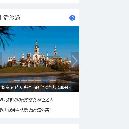
生活旅游
秋意浓 蓝天映衬下的哈尔滨伏尔加庄园
湖北神农架晨雾缭绕 秋色迷人
换个视角看秋景 竟然这么美！