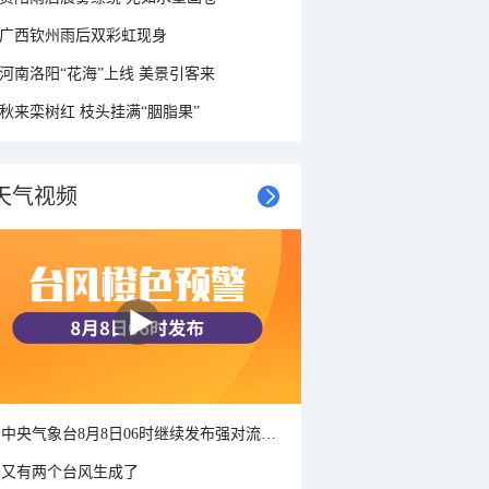
广西钦州雨后双彩虹现身
河南洛阳“花海”上线 美景引客来
秋来栾树红 枝头挂满“胭脂果”
天气视频
中央气象台8月8日06时继续发布强对流天气蓝色预警
又有两个台风生成了