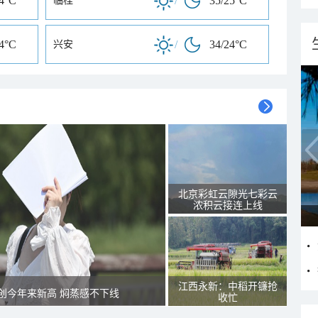
24°C
/
35/25°C
临桂
24°C
/
34/24°C
兴安
北京彩虹云隙光七彩云
浓积云接连上线
江西永新：中稻开镰抢
创今年来新高 焖蒸感不下线
收忙