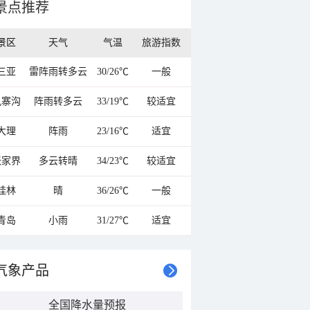
景点推荐
景区
天气
气温
旅游指数
三亚
雷阵雨转多云
30/26℃
一般
九寨沟
阵雨转多云
33/19℃
较适宜
大理
阵雨
23/16℃
适宜
张家界
多云转晴
34/23℃
较适宜
桂林
晴
36/26℃
一般
青岛
小雨
31/27℃
适宜
气象产品
全国降水量预报