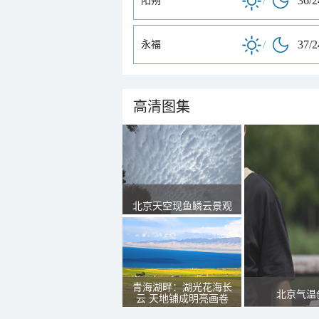
/
36/
阳朔
/
37/
永福
高清图集
北京天空现鱼鳞云景观
青海湖畔：湖光花海长
北京气温
云 天地铺成明亮画卷