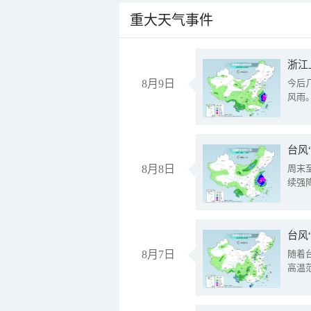
重大天气事件
浙江
8月9日
今后
风雨
台风
8月8日
周末
续强
台风
8月7日
随着
高温