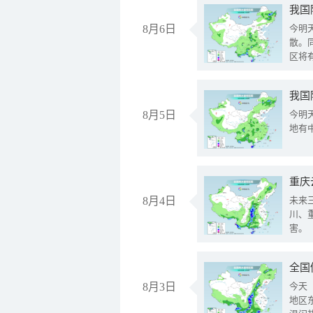
8月6日
今明
散。
区将
我国
8月5日
今明
地有
重庆
8月4日
未来
川、
害。
全国
8月3日
今天
地区