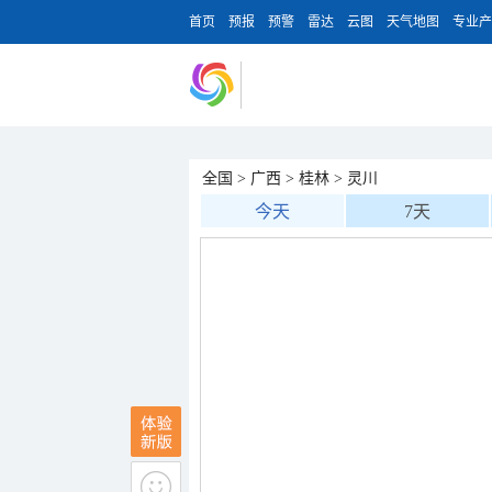
首页
预报
预警
雷达
云图
天气地图
专业产
全国
>
广西
>
桂林
>
灵川
今天
7天