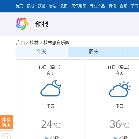
首页
预报
预警
雷达
云图
天气地图
专业产品
资讯
视频
节气
预报
广西
>
桂林
>
桂林愚自乐园
今天
周末
10日（周一）
11日（周二）
夜间
白天
多云
多云
24
36
°C
°C
<3级
<3级