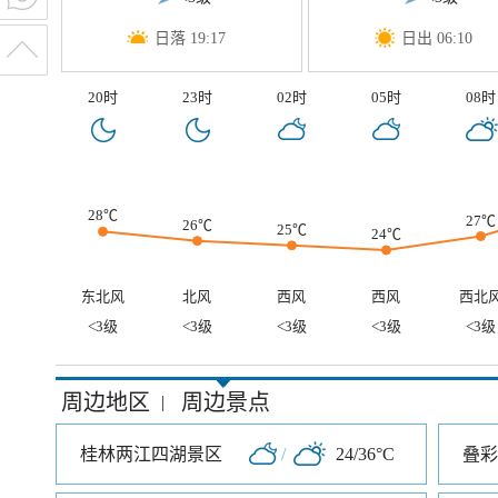
日落 19:17
日出 06:10
20时
23时
02时
05时
08时
28℃
27℃
26℃
25℃
24℃
东北风
北风
西风
西风
西北
<3级
<3级
<3级
<3级
<3级
周边地区
周边景点
|
桂林两江四湖景区
/
24/36°C
叠彩