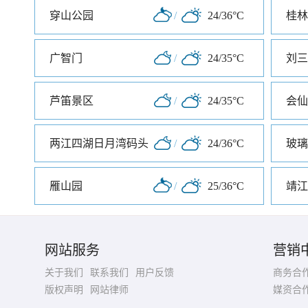
穿山公园
/
24/36°C
桂林
广智门
/
24/35°C
刘三
芦笛景区
/
24/35°C
会仙
两江四湖日月湾码头
/
24/36°C
玻璃
雁山园
/
25/36°C
靖江
网站服务
营销
关于我们
联系我们
用户反馈
商务合
版权声明
网站律师
媒资合