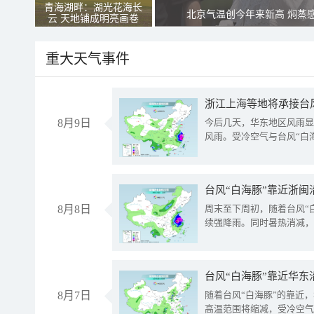
青海湖畔：湖光花海长
北京气温创今年来新高 焖蒸
云 天地铺成明亮画卷
重大天气事件
浙江上海等地将承接台风
8月9日
今后几天，华东地区风雨显
风雨。受冷空气与台风“白
台风“白海豚”靠近浙闽
8月8日
周末至下周初，随着台风“
续强降雨。同时暑热消减，
台风“白海豚”靠近华东
8月7日
随着台风“白海豚”的靠近
高温范围将缩减，受冷空气