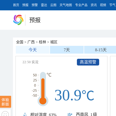
首页
预报
预警
雷达
云图
天气地图
专业产品
资讯
视频
节气
预报
全国
>
广西
>
桂林
>
城区
今天
7天
8-15天
高温预警
22:50 实况
30.9
℃
西南风
1级
相对湿度
63%