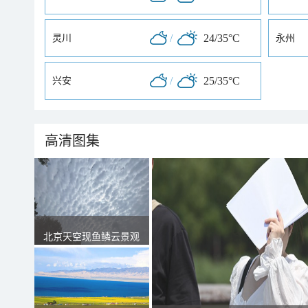
/
24/35°C
灵川
永州
/
25/35°C
兴安
高清图集
北京天空现鱼鳞云景观