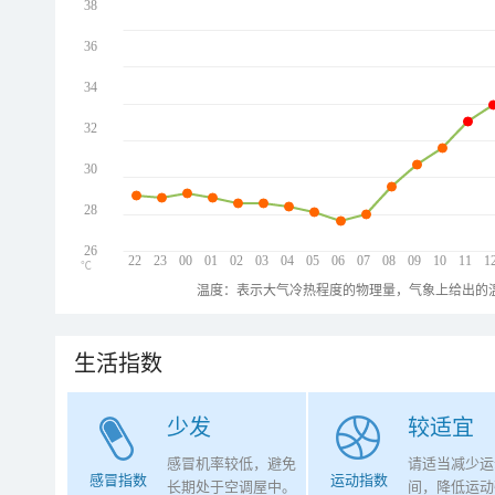
38
36
34
32
30
28
26
22
23
00
01
02
03
04
05
06
07
08
09
10
11
1
℃
温度：表示大气冷热程度的物理量，气象上给出的温
生活指数
少发
较适宜
感冒机率较低，避免
请适当减少运
感冒指数
运动指数
长期处于空调屋中。
间，降低运动