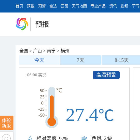
首页
预报
预警
雷达
云图
天气地图
专业产品
资讯
视频
节气
预报
全国
>
广西
>
南宁
>
横州
今天
7天
8-15天
高温预警
06:00 实况
27.4
℃
西风
2级
相对湿度
92%