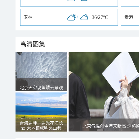
/
36/27°C
玉林
贵港
高清图集
北京天空现鱼鳞云景观
青海湖畔：湖光花海长
北京气温创今年来新高 焖蒸
云 天地铺成明亮画卷