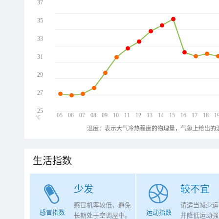
37
35
33
31
29
27
25
05
06
07
08
09
10
11
12
13
14
15
16
17
18
1
℃
温度：表示大气冷热程度的物理量，气象上给出的温
生活指数
少发
较不宜
感冒机率较低，避免
请适当减少运
感冒指数
运动指数
长期处于空调屋中。
并降低运动强