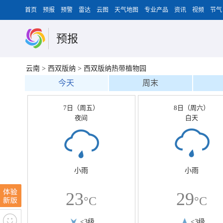
首页
预报
预警
雷达
云图
天气地图
专业产品
资讯
视频
节气
预报
云南
>
西双版纳
>
西双版纳热带植物园
今天
周末
7日（周五）
8日（周六）
夜间
白天
小雨
小雨
23
29
°C
°C
<3级
<3级