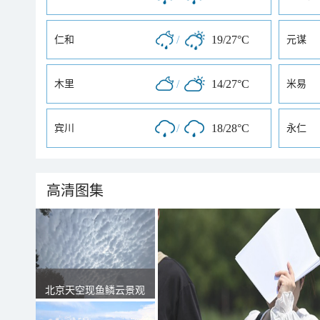
/
19/27°C
仁和
元谋
/
14/27°C
木里
米易
/
18/28°C
宾川
永仁
高清图集
北京天空现鱼鳞云景观