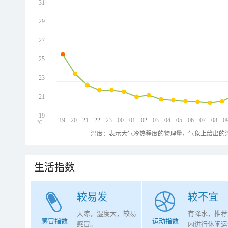
31
29
27
25
23
21
19
19
20
21
22
23
00
01
02
03
04
05
06
07
08
0
℃
温度：表示大气冷热程度的物理量，气象上给出的温
生活指数
较易发
较不宜
天凉，湿度大，较易
有降水，推荐
感冒指数
运动指数
感冒。
内进行休闲运