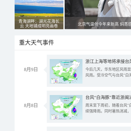
青海湖畔：湖光花海长
北京气温创今年来新高 焖蒸
云 天地铺成明亮画卷
重大天气事件
浙江上海等地将承接台风
8月9日
今后几天，华东地区风雨显
风雨。受冷空气与台风“白
台风“白海豚”靠近浙闽
8月8日
周末至下周初，随着台风“
续强降雨。同时暑热消减，