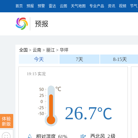
首页
预报
预警
雷达
云图
天气地图
专业产品
资讯
视频
节气
预报
全国
>
云南
>
丽江
>
华坪
今天
7天
8-15天
19:15 实况
26.7
℃
西北风
2级
相对湿度
61%