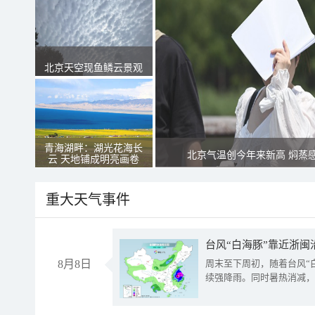
北京天空现鱼鳞云景观
青海湖畔：湖光花海长
北京气温创今年来新高 焖蒸
云 天地铺成明亮画卷
重大天气事件
台风“白海豚”靠近浙闽
8月8日
周末至下周初，随着台风“
续强降雨。同时暑热消减，