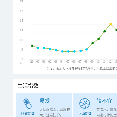
19
17
15
13
11
9
7
23
00
01
02
03
04
05
06
07
08
09
10
11
12
1
℃
温度：表示大气冷热程度的物理量，气象上给出的温
生活指数
易发
较不宜
大幅度降温，湿度较
有降水，推荐
感冒指数
运动指数
大，注意防护。
内进行休闲运