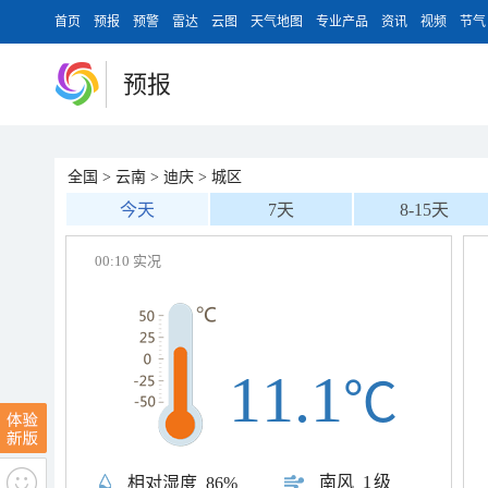
首页
预报
预警
雷达
云图
天气地图
专业产品
资讯
视频
节气
预报
全国
>
云南
>
迪庆
>
城区
今天
7天
8-15天
00:10 实况
11.1
℃
南风
1级
相对湿度
86%