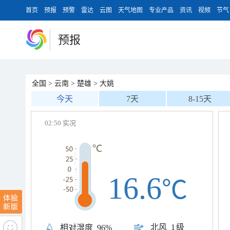
首页
预报
预警
雷达
云图
天气地图
专业产品
资讯
视频
节气
预报
全国
>
云南
>
楚雄
>
大姚
今天
7天
8-15天
02:50 实况
16.6
℃
北风
1级
相对湿度
96%