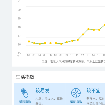
21
20
19
18
17
16
15
02
03
04
05
06
07
08
09
10
11
12
13
14
15
1
℃
温度：表示大气冷热程度的物理量，气象上给出的温
生活指数
较易发
较不宜
天凉，湿度大，较易
有降水，推荐
感冒指数
运动指数
感冒。
内进行休闲运