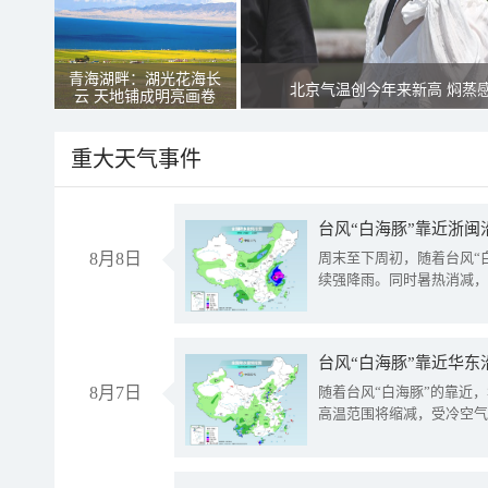
青海湖畔：湖光花海长
北京气温创今年来新高 焖蒸
云 天地铺成明亮画卷
重大天气事件
台风“白海豚”靠近浙闽
8月8日
周末至下周初，随着台风“
续强降雨。同时暑热消减，
台风“白海豚”靠近华东
8月7日
随着台风“白海豚”的靠近
高温范围将缩减，受冷空气