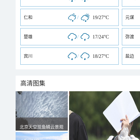
/
19/27°C
仁和
元谋
/
17/24°C
楚雄
弥渡
/
18/27°C
宾川
盐边
高清图集
北京天空现鱼鳞云景观